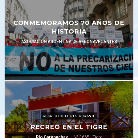
CONMEMORAMOS 70 AÑOS DE
HISTORIA
ASOCIACIÓN ARGENTINA DE AERONAVEGANTES
RECREO HOTEL RESTAURANTE
RECREO EN EL TIGRE
-
Río Carapachay
N° 1665 - Tigre